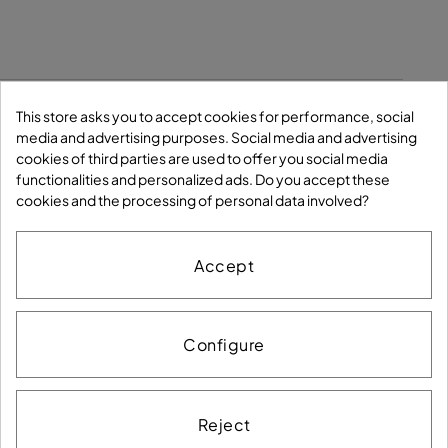
Condicions generals
Política de Cookies
This store asks you to accept cookies for performance, social
media and advertising purposes. Social media and advertising
Política de Privacitat
Avís legal
Accessibilitat
cookies of third parties are used to offer you social media
Mapa del lloc
functionalities and personalized ads. Do you accept these
cookies and the processing of personal data involved?
Segueix-nos a
Accept
Configure
Reject