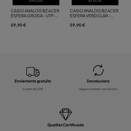
AFEGIR
AFEGIR
CASIO ANALOG BZ ACER
CASIO ANALOG BZ ACER
ESFERA GROGA - UTP-
ESFERA VERD CLAR -
1302PD-9AV
UTP-1302PD-3A2
59,90 €
59,90 €
Enviaments gratuïts
Devolucions
a partir de 50€
Segons termes i condicions
Qualitat Certificada