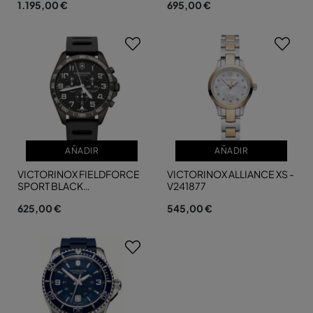
1.195,00 €
695,00 €
AÑADIR
AÑADIR
VICTORINOX FIELDFORCE
VICTORINOX ALLIANCE XS -
SPORT BLACK
V241877
DIAL,RUBBER+KNIFE - V...
625,00 €
545,00 €