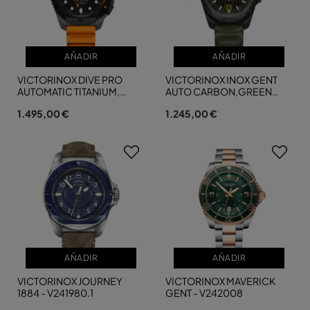
AÑADIR
AÑADIR
VICTORINOX DIVE PRO
VICTORINOX INOX GENT
AUTOMATIC TITANIUM,
AUTO CARBON,GREEN
ORANGE RUBB - V2...
DIAL&RUBBER - V2...
1.495,00 €
1.245,00 €
AÑADIR
AÑADIR
VICTORINOX JOURNEY
VICTORINOX MAVERICK
1884 - V241980.1
GENT - V242008